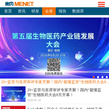
首页
资讯
研发
会展
报告
数据库
20+监管与首席审评专家齐聚！国内“最懂监管”生物
20+监管与首席审评专家齐聚！国内“最懂监
管”生物医药大会8月开幕！
2026-07-10