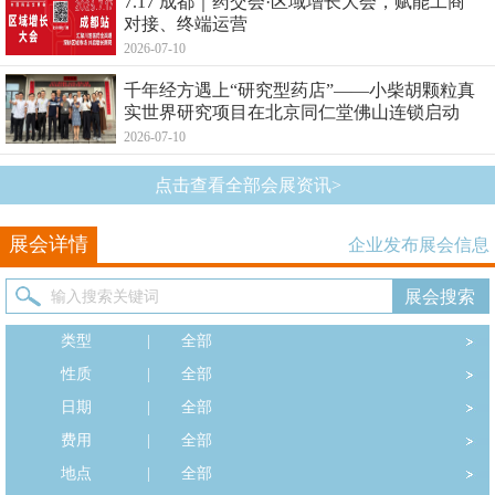
7.17 成都｜药交会·区域增长大会，赋能工商
对接、终端运营
2026-07-10
千年经方遇上“研究型药店”——小柴胡颗粒真
实世界研究项目在北京同仁堂佛山连锁启动
2026-07-10
点击查看全部会展资讯>
展会详情
企业发布展会信息
类型
|
全部
性质
|
全部
日期
|
全部
费用
|
全部
地点
|
全部