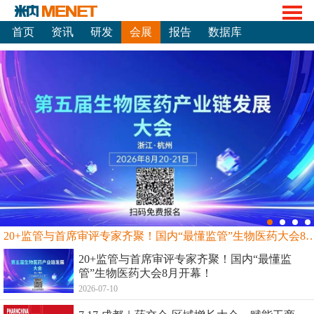
首页
资讯
研发
会展
报告
数据库
20+监管与首席审评专家齐聚！国内“最懂监管”生物
20+监管与首席审评专家齐聚！国内“最懂监
管”生物医药大会8月开幕！
2026-07-10