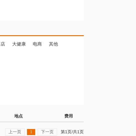
药店
大健康
电商
其他
地点
费用
上一页
下一页
第1页/共1页
1