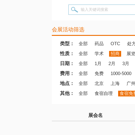
输入关键词搜索
会展活动筛选
类型：
全部
药品
OTC
处
性质：
全部
学术
招商
展
日期：
全部
1月
2月
3月
费用：
全部
免费
1000-5000
地点：
全部
北京
上海
广
其他：
全部
食宿自理
食宿免
展会名