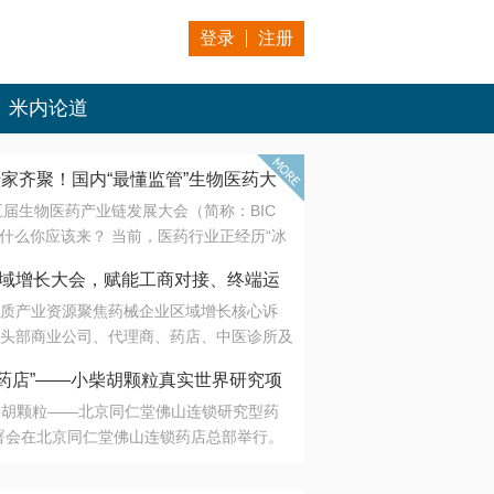
登录
注册
米内论道
专家齐聚！国内“最懂监管”生物医药大
第五届生物医药产业链发展大会（简称：BIC
 为什么你应该来？ 当前，医药行业正经历“冰
是AI制药从概念验证走向深度落地，数据与算
会·区域增长大会，赋能工商对接、终端运
另一端是创新药“最后一公里”的支付与入院
质产业资源聚焦药械企业区域增长核心诉
生态。 同质化“内卷”已无出路，全产业链协
头部商业公司、代理商、药店、中医诊所及
局关键。 本届大会以 “重构生态，定义未
接平台助力企业高效拓展终端网络，抢占区
容——从监管政策的前沿洞察，到AI制药的
药店”——小柴胡颗粒真实世界研究项
战略布局
复杂药物制剂、CGT、多肽与小核酸的技
小柴胡颗粒——北京同仁堂佛山连锁研究型药
性智造。 我们致力于打破壁垒，让“实验
连锁启动
署会在北京同仁堂佛山连锁药店总部举行。
端”与“支付端”深度对话，更让监管、产业、资
区域增长大会，赋能工商对接、终端运营
在广东落地的又一重要布局，标志着全国首
形成共识。
项目正式进入佛山市场。