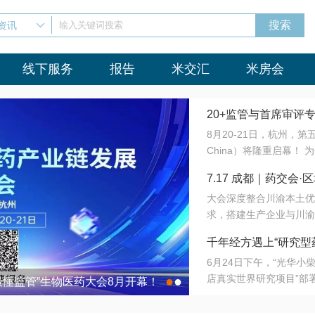
资讯
输入关键词搜索
线下服务
报告
米交汇
米房会
20+监管与首席审评
8月20-21日，杭州，
会8月开幕！
China）将隆重启幕！
与火”的淬炼—— 一端
7.17 成都｜药交
法正重新定义研发效率；
大会深度整合川渝本土优
难题，呼唤更成熟的产业
营
求，搭建生产企业与川渝
同与出海能力建设才是破
三终端渠道的精准高效对
来”为主题，内容全面扩
千年经方遇上“研究型
域增量份额夯实西南市场
算力突围；从中药创新、
6月24日下午，“光华
术攻坚，到CDMO的柔
目在北京同仁堂佛山
店真实世界研究项目”部
●
●
室”与“生产线”、“研发
最懂监管”生物医药大会8月开幕！
7.17 成都｜药交会·
这是继广州之后，该项目
本、临床在同一张桌子上
个OTC药品研究型药店