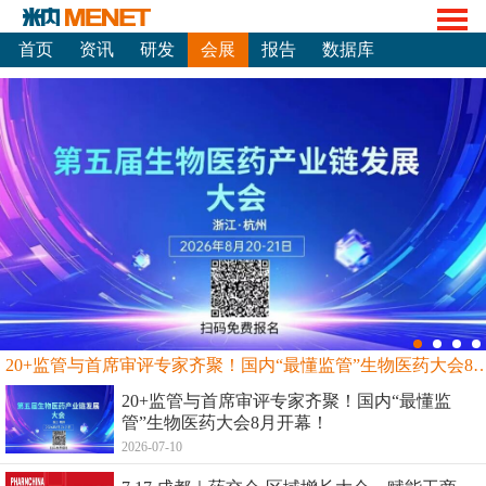
首页
资讯
研发
会展
报告
数据库
20+监管与首席审评专家齐聚！国内“最懂监管”生物
20+监管与首席审评专家齐聚！国内“最懂监
管”生物医药大会8月开幕！
2026-07-10