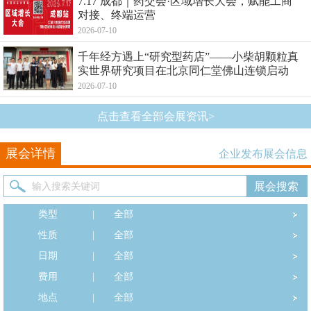
7.17 成都｜药交会·区域增长大会，赋能工商
对接、终端运营
2026-07-10
千年经方遇上“研究型药店”——小柴胡颗粒真
实世界研究项目在北京同仁堂佛山连锁启动
2026-07-10
点击查看全部会展资讯>
展会详情
企业发布展会信息
类型
|
全部
性质
|
全部
日期
|
全部
费用
|
全部
地点
|
全部