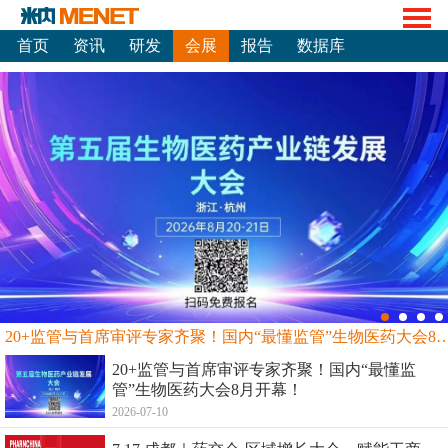
首页
资讯
研发
会展
报告
数据库
20+监管与首席审评专家齐聚！国内“最懂监管”生物
20+监管与首席审评专家齐聚！国内“最懂监
管”生物医药大会8月开幕！
2026-07-10