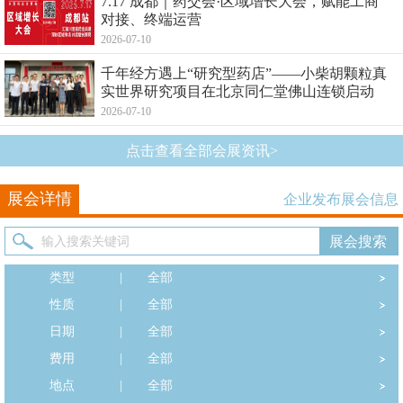
7.17 成都｜药交会·区域增长大会，赋能工商
对接、终端运营
2026-07-10
千年经方遇上“研究型药店”——小柴胡颗粒真
实世界研究项目在北京同仁堂佛山连锁启动
2026-07-10
点击查看全部会展资讯>
展会详情
企业发布展会信息
类型
|
全部
性质
|
全部
日期
|
全部
费用
|
全部
地点
|
全部