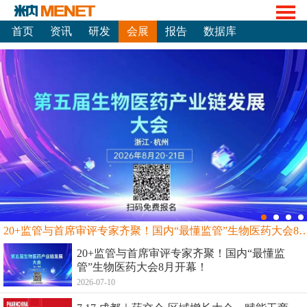
首页
资讯
研发
会展
报告
数据库
20+监管与首席审评专家齐聚！国内“最懂监管”生物
20+监管与首席审评专家齐聚！国内“最懂监
管”生物医药大会8月开幕！
2026-07-10