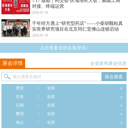
7.17 成都｜药交会·区域增长大会，赋能工商
对接、终端运营
2026-07-10
千年经方遇上“研究型药店”——小柴胡颗粒真
实世界研究项目在北京同仁堂佛山连锁启动
2026-07-10
点击查看全部会展资讯>
展会详情
企业发布展会信息
类型
|
全部
性质
|
全部
日期
|
全部
费用
|
全部
地点
|
全部