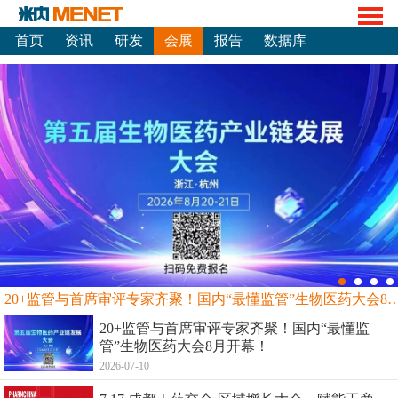
首页
资讯
研发
会展
报告
数据库
20+监管与首席审评专家齐聚！国内“最懂监管”生物
20+监管与首席审评专家齐聚！国内“最懂监
管”生物医药大会8月开幕！
2026-07-10