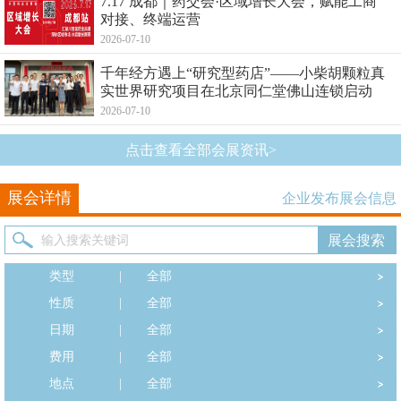
7.17 成都｜药交会·区域增长大会，赋能工商
对接、终端运营
2026-07-10
千年经方遇上“研究型药店”——小柴胡颗粒真
实世界研究项目在北京同仁堂佛山连锁启动
2026-07-10
点击查看全部会展资讯>
展会详情
企业发布展会信息
类型
|
全部
性质
|
全部
日期
|
全部
费用
|
全部
地点
|
全部