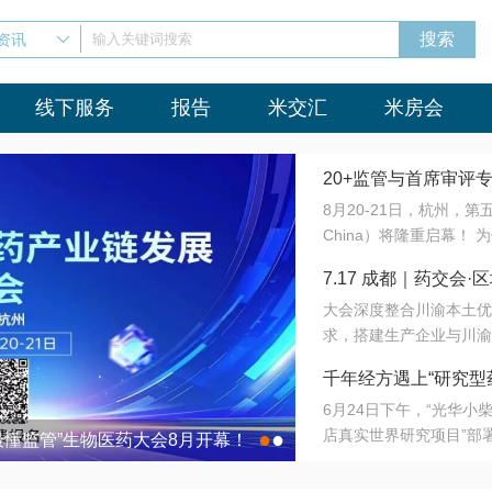
资讯
输入关键词搜索
线下服务
报告
米交汇
米房会
20+监管与首席审评
8月20-21日，杭州，
会8月开幕！
China）将隆重启幕！
与火”的淬炼—— 一端
7.17 成都｜药交
法正重新定义研发效率；
大会深度整合川渝本土优
难题，呼唤更成熟的产业
营
求，搭建生产企业与川渝
同与出海能力建设才是破
三终端渠道的精准高效对
来”为主题，内容全面扩
千年经方遇上“研究型
域增量份额夯实西南市场
算力突围；从中药创新、
6月24日下午，“光华
术攻坚，到CDMO的柔
目在北京同仁堂佛山
店真实世界研究项目”部
●
●
室”与“生产线”、“研发
最懂监管”生物医药大会8月开幕！
7.17 成都｜药交会·
这是继广州之后，该项目
本、临床在同一张桌子上
个OTC药品研究型药店