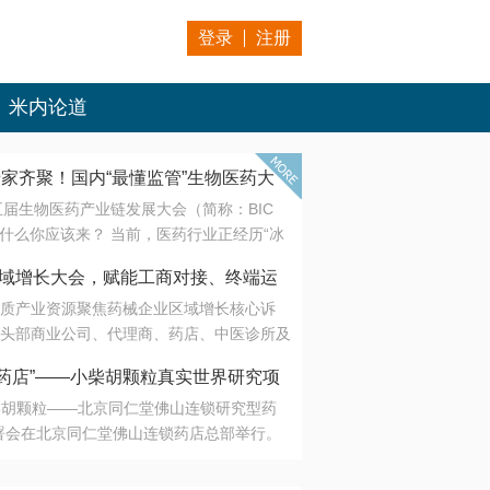
登录
注册
米内论道
专家齐聚！国内“最懂监管”生物医药大
第五届生物医药产业链发展大会（简称：BIC
 为什么你应该来？ 当前，医药行业正经历“冰
是AI制药从概念验证走向深度落地，数据与算
会·区域增长大会，赋能工商对接、终端运
另一端是创新药“最后一公里”的支付与入院
质产业资源聚焦药械企业区域增长核心诉
生态。 同质化“内卷”已无出路，全产业链协
头部商业公司、代理商、药店、中医诊所及
局关键。 本届大会以 “重构生态，定义未
接平台助力企业高效拓展终端网络，抢占区
容——从监管政策的前沿洞察，到AI制药的
药店”——小柴胡颗粒真实世界研究项
战略布局
复杂药物制剂、CGT、多肽与小核酸的技
小柴胡颗粒——北京同仁堂佛山连锁研究型药
性智造。 我们致力于打破壁垒，让“实验
连锁启动
署会在北京同仁堂佛山连锁药店总部举行。
端”与“支付端”深度对话，更让监管、产业、资
区域增长大会，赋能工商对接、终端运营
在广东落地的又一重要布局，标志着全国首
形成共识。
项目正式进入佛山市场。