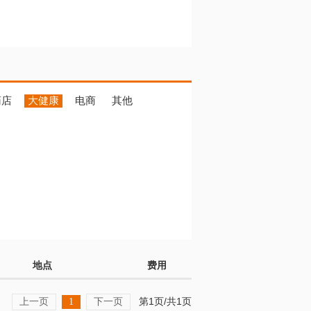
药店
大健康
电商
其他
地点
费用
上一页
下一页
第1页/共1页
1