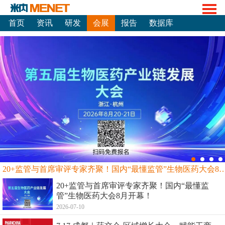
首页
资讯
研发
会展
报告
数据库
20+监管与首席审评专家齐聚！国内“最懂监管”生物
20+监管与首席审评专家齐聚！国内“最懂监
管”生物医药大会8月开幕！
2026-07-10