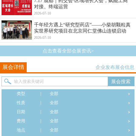
7.17 成都｜药交会·区域增长大会，赋能工商
对接、终端运营
2026-07-10
千年经方遇上“研究型药店”——小柴胡颗粒真
实世界研究项目在北京同仁堂佛山连锁启动
2026-07-10
点击查看全部会展资讯>
展会详情
企业发布展会信息
类型
|
全部
性质
|
全部
日期
|
全部
费用
|
全部
地点
|
全部