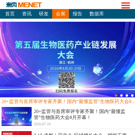
首页
资讯
研发
会展
报告
数据库
20+监管与首席审评专家齐聚！国内“最懂监管”生物
20+监管与首席审评专家齐聚！国内“最懂监
管”生物医药大会8月开幕！
2026-07-10