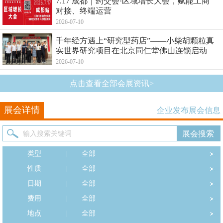
7.17 成都｜药交会·区域增长大会，赋能工商
对接、终端运营
2026-07-10
千年经方遇上“研究型药店”——小柴胡颗粒真
实世界研究项目在北京同仁堂佛山连锁启动
2026-07-10
点击查看全部会展资讯>
展会详情
企业发布展会信息
类型
|
全部
性质
|
全部
日期
|
全部
费用
|
全部
地点
|
全部