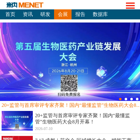
首页
资讯
研发
会展
报告
数据库
20+监管与首席审评专家齐聚！国内“最懂监管”生物
20+监管与首席审评专家齐聚！国内“最懂监
管”生物医药大会8月开幕！
2026-07-10