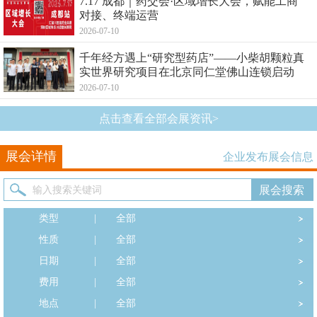
7.17 成都｜药交会·区域增长大会，赋能工商
对接、终端运营
2026-07-10
千年经方遇上“研究型药店”——小柴胡颗粒真
实世界研究项目在北京同仁堂佛山连锁启动
2026-07-10
点击查看全部会展资讯>
展会详情
企业发布展会信息
类型
|
全部
性质
|
全部
日期
|
全部
费用
|
全部
地点
|
全部