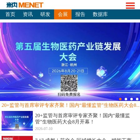
首页
资讯
研发
会展
报告
数据库
20+监管与首席审评专家齐聚！国内“最懂监管”生物
20+监管与首席审评专家齐聚！国内“最懂监
管”生物医药大会8月开幕！
2026-07-10