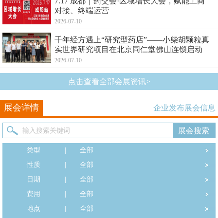
7.17 成都｜药交会·区域增长大会，赋能工商
对接、终端运营
2026-07-10
千年经方遇上“研究型药店”——小柴胡颗粒真
实世界研究项目在北京同仁堂佛山连锁启动
2026-07-10
点击查看全部会展资讯>
展会详情
企业发布展会信息
类型
|
全部
性质
|
全部
日期
|
全部
费用
|
全部
地点
|
全部