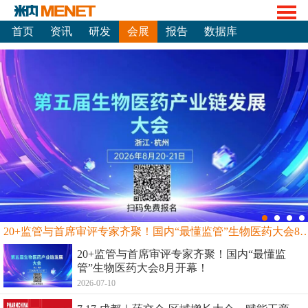
首页
资讯
研发
会展
报告
数据库
20+监管与首席审评专家齐聚！国内“最懂监管”生物
20+监管与首席审评专家齐聚！国内“最懂监
管”生物医药大会8月开幕！
2026-07-10