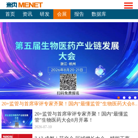
首页
资讯
研发
会展
报告
数据库
20+监管与首席审评专家齐聚！国内“最懂监管”生物
20+监管与首席审评专家齐聚！国内“最懂监
管”生物医药大会8月开幕！
2026-07-10