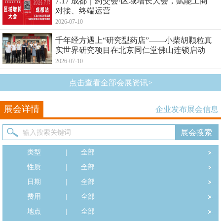
7.17 成都｜药交会·区域增长大会，赋能工商
对接、终端运营
2026-07-10
千年经方遇上“研究型药店”——小柴胡颗粒真
实世界研究项目在北京同仁堂佛山连锁启动
2026-07-10
点击查看全部会展资讯>
展会详情
企业发布展会信息
类型
|
全部
性质
|
全部
日期
|
全部
费用
|
全部
地点
|
全部