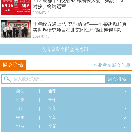
7.17 成都｜药交会·区域增长大会，赋能工商
对接、终端运营
2026-07-10
千年经方遇上“研究型药店”——小柴胡颗粒真
实世界研究项目在北京同仁堂佛山连锁启动
2026-07-10
点击查看全部会展资讯>
展会详情
企业发布展会信息
类型
|
全部
性质
|
全部
日期
|
全部
费用
|
全部
地点
|
全部