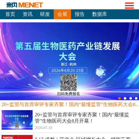
首页
资讯
研发
会展
报告
数据库
20+监管与首席审评专家齐聚！国内“最懂监管”生物
20+监管与首席审评专家齐聚！国内“最懂监
管”生物医药大会8月开幕！
2026-07-10