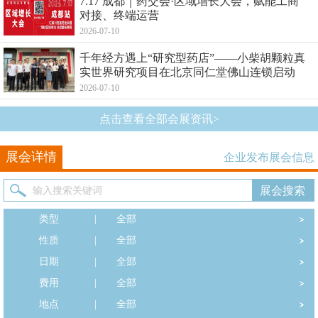
7.17 成都｜药交会·区域增长大会，赋能工商
对接、终端运营
2026-07-10
千年经方遇上“研究型药店”——小柴胡颗粒真
实世界研究项目在北京同仁堂佛山连锁启动
2026-07-10
点击查看全部会展资讯>
展会详情
企业发布展会信息
类型
|
全部
性质
|
全部
日期
|
全部
费用
|
全部
地点
|
全部