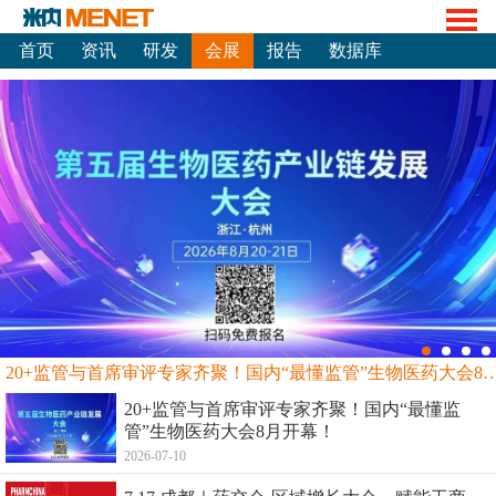
首页
资讯
研发
会展
报告
数据库
20+监管与首席审评专家齐聚！国内“最懂监管”生物
20+监管与首席审评专家齐聚！国内“最懂监
管”生物医药大会8月开幕！
2026-07-10