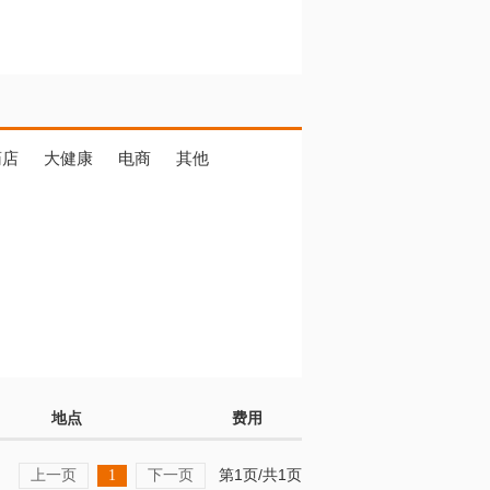
药店
大健康
电商
其他
地点
费用
上一页
下一页
第1页/共1页
1