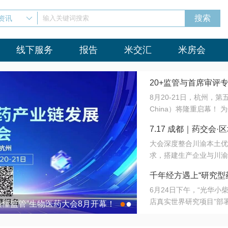
资讯
输入关键词搜索
线下服务
报告
米交汇
米房会
20+监管与首席审评
8月20-21日，杭州，
会8月开幕！
China）将隆重启幕！
与火”的淬炼—— 一端
7.17 成都｜药交
法正重新定义研发效率；
大会深度整合川渝本土优
难题，呼唤更成熟的产业
营
求，搭建生产企业与川渝
同与出海能力建设才是破
三终端渠道的精准高效对
来”为主题，内容全面扩
千年经方遇上“研究型
域增量份额夯实西南市场
算力突围；从中药创新、
6月24日下午，“光华
术攻坚，到CDMO的柔
目在北京同仁堂佛山
店真实世界研究项目”部
●
●
室”与“生产线”、“研发
最懂监管”生物医药大会8月开幕！
7.17 成都｜药交会·
这是继广州之后，该项目
本、临床在同一张桌子上
个OTC药品研究型药店