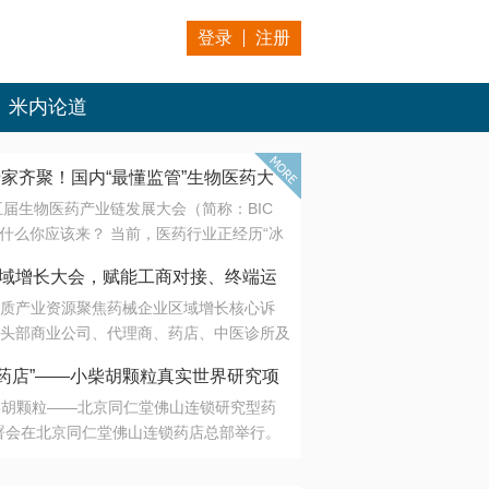
登录
注册
米内论道
专家齐聚！国内“最懂监管”生物医药大
第五届生物医药产业链发展大会（简称：BIC
 为什么你应该来？ 当前，医药行业正经历“冰
是AI制药从概念验证走向深度落地，数据与算
会·区域增长大会，赋能工商对接、终端运
另一端是创新药“最后一公里”的支付与入院
质产业资源聚焦药械企业区域增长核心诉
生态。 同质化“内卷”已无出路，全产业链协
头部商业公司、代理商、药店、中医诊所及
局关键。 本届大会以 “重构生态，定义未
接平台助力企业高效拓展终端网络，抢占区
容——从监管政策的前沿洞察，到AI制药的
药店”——小柴胡颗粒真实世界研究项
战略布局
复杂药物制剂、CGT、多肽与小核酸的技
小柴胡颗粒——北京同仁堂佛山连锁研究型药
性智造。 我们致力于打破壁垒，让“实验
连锁启动
署会在北京同仁堂佛山连锁药店总部举行。
端”与“支付端”深度对话，更让监管、产业、资
区域增长大会，赋能工商对接、终端运营
在广东落地的又一重要布局，标志着全国首
形成共识。
项目正式进入佛山市场。