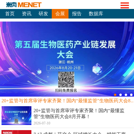
首页
资讯
研发
会展
报告
数据库
20+监管与首席审评专家齐聚！国内“最懂监管”生物
20+监管与首席审评专家齐聚！国内“最懂监
管”生物医药大会8月开幕！
2026-07-10