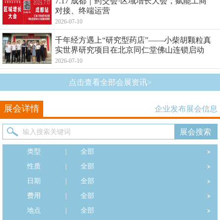
7.17 成都｜药交会·区域增长大会，赋能工商
对接、终端运营
2026-07-10
千年经方遇上“研究型药店”——小柴胡颗粒真
实世界研究项目在北京同仁堂佛山连锁启动
2026-07-10
点击查看全部会展资讯>
展会详情
企业发布展会信息
类型
|
全部
性质
|
全部
日期
|
全部
费用
|
全部
地点
|
全部