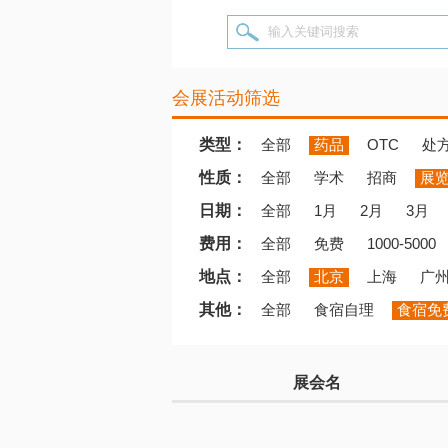
输入关键词搜索
会展活动筛选
类型：
全部
药品
OTC
处
性质：
全部
学术
招商
展
日期：
全部
1月
2月
3月
费用：
全部
免费
1000-5000
地点：
全部
北京
上海
广
其他：
全部
食宿自理
食宿免
展会名