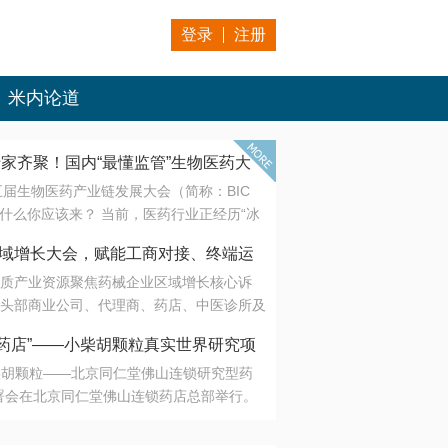
登录
注册
米内论道
专家齐聚！国内“最懂监管”生物医药大
第五届生物医药产业链发展大会（简称：BIC
 为什么你应该来？ 当前，医药行业正经历“冰
是AI制药从概念验证走向深度落地，数据与算
会·区域增长大会，赋能工商对接、终端运
另一端是创新药“最后一公里”的支付与入院
质产业资源聚焦药械企业区域增长核心诉
生态。 同质化“内卷”已无出路，全产业链协
头部商业公司、代理商、药店、中医诊所及
局关键。 本届大会以 “重构生态，定义未
接平台助力企业高效拓展终端网络，抢占区
容——从监管政策的前沿洞察，到AI制药的
药店”——小柴胡颗粒真实世界研究项
战略布局
复杂药物制剂、CGT、多肽与小核酸的技
小柴胡颗粒——北京同仁堂佛山连锁研究型药
性智造。 我们致力于打破壁垒，让“实验
连锁启动
署会在北京同仁堂佛山连锁药店总部举行。
端”与“支付端”深度对话，更让监管、产业、资
区域增长大会，赋能工商对接、终端运营
在广东落地的又一重要布局，标志着全国首
形成共识。
项目正式进入佛山市场。