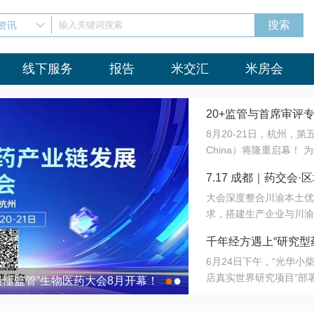
资讯
输入关键词搜索
线下服务
报告
米交汇
米房会
20+监管与首席审评
8月20-21日，杭州，
会8月开幕！
China）将隆重启幕！
与火”的淬炼—— 一端
7.17 成都｜药交
法正重新定义研发效率；
大会深度整合川渝本土优
难题，呼唤更成熟的产业
营
求，搭建生产企业与川渝
同与出海能力建设才是破
三终端渠道的精准高效对
来”为主题，内容全面扩
千年经方遇上“研究型
域增量份额夯实西南市场
算力突围；从中药创新、
6月24日下午，“光华
术攻坚，到CDMO的柔
目在北京同仁堂佛山
店真实世界研究项目”部
●
●
室”与“生产线”、“研发
最懂监管”生物医药大会8月开幕！
7.17 成都｜药交会·
这是继广州之后，该项目
本、临床在同一张桌子上
个OTC药品研究型药店