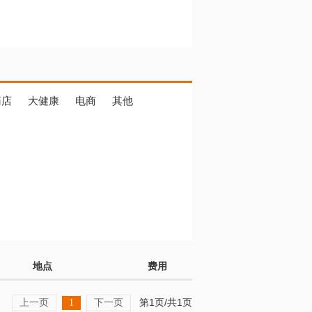
药店
大健康
电商
其他
地点
费用
上一页
下一页
第1页/共1页
1