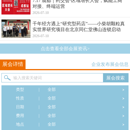
7.17 成都｜药交会·区域增长大会，赋能工商
对接、终端运营
2026-07-10
千年经方遇上“研究型药店”——小柴胡颗粒真
实世界研究项目在北京同仁堂佛山连锁启动
2026-07-10
点击查看全部会展资讯>
展会详情
企业发布展会信息
类型
|
全部
性质
|
全部
日期
|
全部
费用
|
全部
地点
|
全部