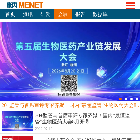
首页
资讯
研发
会展
报告
数据库
20+监管与首席审评专家齐聚！国内“最懂监管”生物
20+监管与首席审评专家齐聚！国内“最懂监
管”生物医药大会8月开幕！
2026-07-10