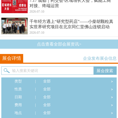
7.17 成都｜药交会·区域增长大会，赋能工商
对接、终端运营
2026-07-10
千年经方遇上“研究型药店”——小柴胡颗粒真
实世界研究项目在北京同仁堂佛山连锁启动
2026-07-10
点击查看全部会展资讯>
展会详情
企业发布展会信息
类型
|
全部
性质
|
全部
日期
|
全部
费用
|
全部
地点
|
全部