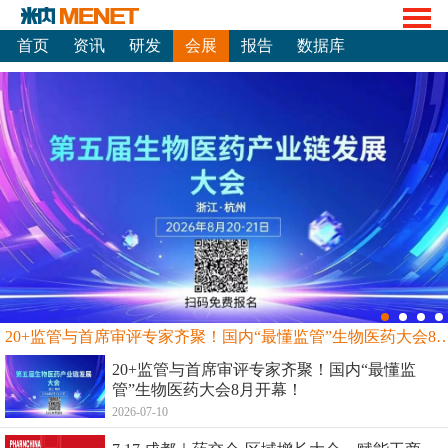
首页
资讯
研发
会展
报告
数据库
20+监管与首席审评专家齐聚！国内“最懂监管”生物
20+监管与首席审评专家齐聚！国内“最懂监
管”生物医药大会8月开幕！
2026-07-10