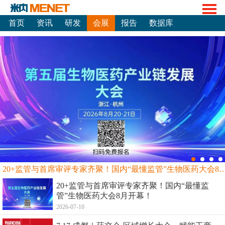
首页
资讯
研发
会展
报告
数据库
20+监管与首席审评专家齐聚！国内“最懂监管”生物
20+监管与首席审评专家齐聚！国内“最懂监
管”生物医药大会8月开幕！
2026-07-10