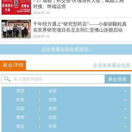
7.17 成都｜药交会·区域增长大会，赋能工商
对接、终端运营
2026-07-10
千年经方遇上“研究型药店”——小柴胡颗粒真
实世界研究项目在北京同仁堂佛山连锁启动
2026-07-10
点击查看全部会展资讯>
展会详情
企业发布展会信息
类型
|
全部
性质
|
全部
日期
|
全部
费用
|
全部
地点
|
全部