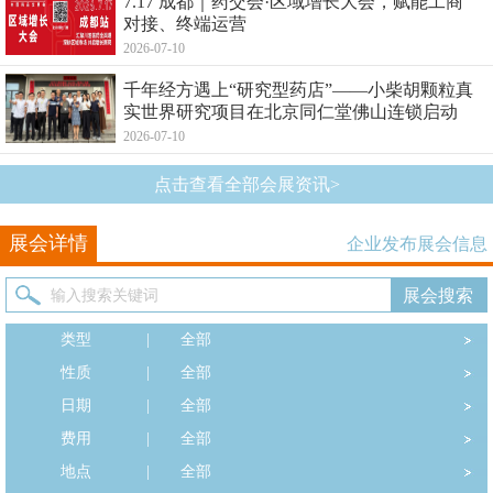
7.17 成都｜药交会·区域增长大会，赋能工商
对接、终端运营
2026-07-10
千年经方遇上“研究型药店”——小柴胡颗粒真
实世界研究项目在北京同仁堂佛山连锁启动
2026-07-10
点击查看全部会展资讯>
展会详情
企业发布展会信息
类型
|
全部
性质
|
全部
日期
|
全部
费用
|
全部
地点
|
全部