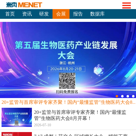
首页
资讯
研发
会展
报告
数据库
20+监管与首席审评专家齐聚！国内“最懂监管”生物
20+监管与首席审评专家齐聚！国内“最懂监
管”生物医药大会8月开幕！
2026-07-10