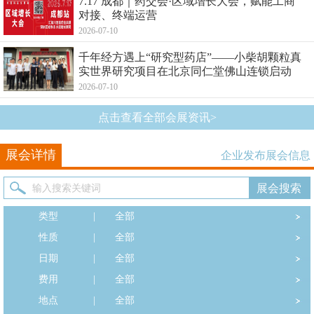
7.17 成都｜药交会·区域增长大会，赋能工商
对接、终端运营
2026-07-10
千年经方遇上“研究型药店”——小柴胡颗粒真
实世界研究项目在北京同仁堂佛山连锁启动
2026-07-10
点击查看全部会展资讯>
展会详情
企业发布展会信息
类型
|
全部
性质
|
全部
日期
|
全部
费用
|
全部
地点
|
全部