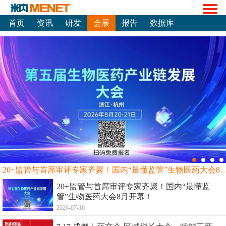
首页
资讯
研发
会展
报告
数据库
20+监管与首席审评专家齐聚！国内“最懂监管”生物
20+监管与首席审评专家齐聚！国内“最懂监
管”生物医药大会8月开幕！
2026-07-10