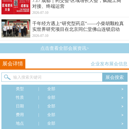
7.17 成都｜药交会·区域增长大会，赋能工商
对接、终端运营
2026-07-10
千年经方遇上“研究型药店”——小柴胡颗粒真
实世界研究项目在北京同仁堂佛山连锁启动
2026-07-10
点击查看全部会展资讯>
展会详情
企业发布展会信息
类型
|
全部
性质
|
全部
日期
|
全部
费用
|
全部
地点
|
全部