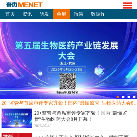
首页
资讯
研发
会展
报告
数据库
20+监管与首席审评专家齐聚！国内“最懂监管”生物
20+监管与首席审评专家齐聚！国内“最懂监
管”生物医药大会8月开幕！
2026-07-10