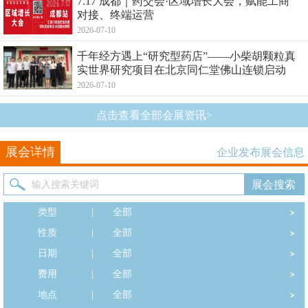
7.17 成都｜药交会·区域增长大会，赋能工商
对接、终端运营
2026-07-10
千年经方遇上“研究型药店”——小柴胡颗粒真
实世界研究项目在北京同仁堂佛山连锁启动
2026-07-10
点击查看全部会展资讯>
展会详情
企业发布展会信息
类型
|
全部
性质
|
全部
日期
|
全部
费用
|
全部
地点
|
全部