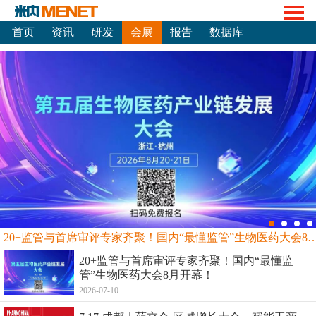
首页
资讯
研发
会展
报告
数据库
20+监管与首席审评专家齐聚！国内“最懂监管”生物
20+监管与首席审评专家齐聚！国内“最懂监
管”生物医药大会8月开幕！
2026-07-10