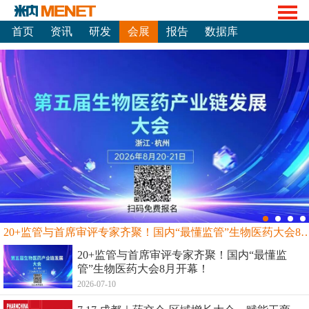
首页
资讯
研发
会展
报告
数据库
20+监管与首席审评专家齐聚！国内“最懂监管”生物
20+监管与首席审评专家齐聚！国内“最懂监
管”生物医药大会8月开幕！
2026-07-10