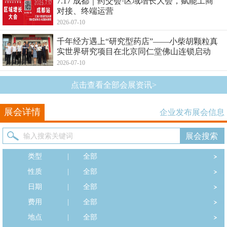
7.17 成都｜药交会·区域增长大会，赋能工商
对接、终端运营
2026-07-10
千年经方遇上“研究型药店”——小柴胡颗粒真
实世界研究项目在北京同仁堂佛山连锁启动
2026-07-10
点击查看全部会展资讯>
展会详情
企业发布展会信息
类型
|
全部
性质
|
全部
日期
|
全部
费用
|
全部
地点
|
全部