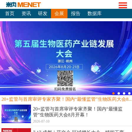
首页
资讯
研发
会展
报告
数据库
20+监管与首席审评专家齐聚！国内“最懂监管”生物
20+监管与首席审评专家齐聚！国内“最懂监
管”生物医药大会8月开幕！
2026-07-10