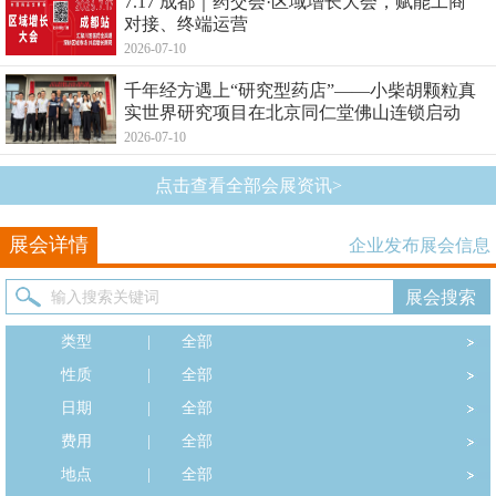
7.17 成都｜药交会·区域增长大会，赋能工商
对接、终端运营
2026-07-10
千年经方遇上“研究型药店”——小柴胡颗粒真
实世界研究项目在北京同仁堂佛山连锁启动
2026-07-10
点击查看全部会展资讯>
展会详情
企业发布展会信息
类型
|
全部
性质
|
全部
日期
|
全部
费用
|
全部
地点
|
全部