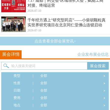
7.17 成都｜药交会·区域增长大会，赋能工商
对接、终端运营
2026-07-10
千年经方遇上“研究型药店”——小柴胡颗粒真
实世界研究项目在北京同仁堂佛山连锁启动
2026-07-10
点击查看全部会展资讯>
展会详情
企业发布展会信息
类型
|
全部
性质
|
全部
日期
|
全部
费用
|
全部
地点
|
全部