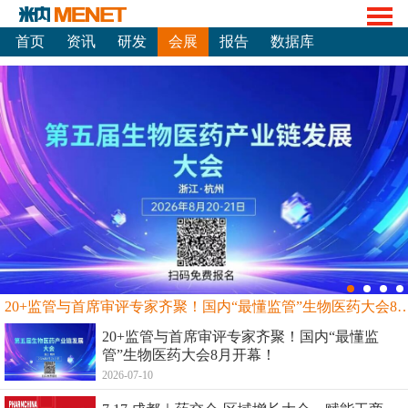
首页
资讯
研发
会展
报告
数据库
20+监管与首席审评专家齐聚！国内“最懂监管”生物
20+监管与首席审评专家齐聚！国内“最懂监
管”生物医药大会8月开幕！
2026-07-10