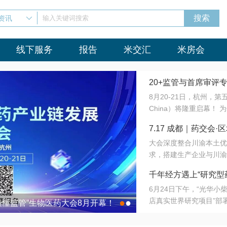
资讯
输入关键词搜索
线下服务
报告
米交汇
米房会
20+监管与首席审评
8月20-21日，杭州，
会8月开幕！
China）将隆重启幕！
与火”的淬炼—— 一端
7.17 成都｜药交
法正重新定义研发效率；
大会深度整合川渝本土优
难题，呼唤更成熟的产业
营
求，搭建生产企业与川渝
同与出海能力建设才是破
三终端渠道的精准高效对
来”为主题，内容全面扩
千年经方遇上“研究型
域增量份额夯实西南市场
算力突围；从中药创新、
6月24日下午，“光华
术攻坚，到CDMO的柔
目在北京同仁堂佛山
店真实世界研究项目”部
●
●
室”与“生产线”、“研发
最懂监管”生物医药大会8月开幕！
7.17 成都｜药交会·
这是继广州之后，该项目
本、临床在同一张桌子上
个OTC药品研究型药店