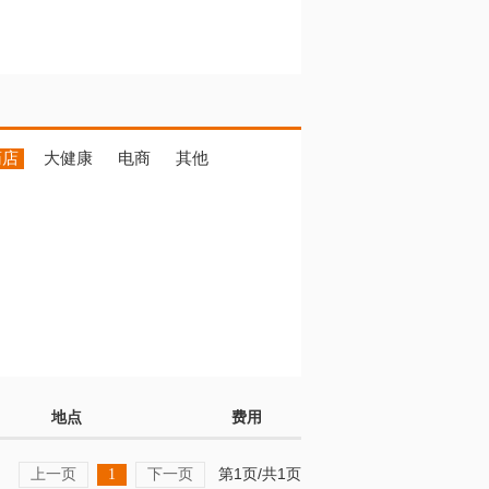
药店
大健康
电商
其他
地点
费用
上一页
下一页
第1页/共1页
1