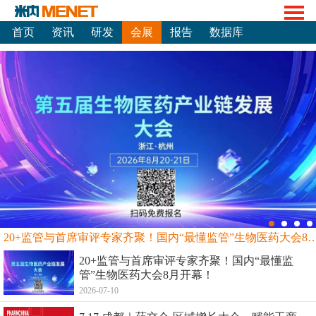
首页
资讯
研发
会展
报告
数据库
20+监管与首席审评专家齐聚！国内“最懂监管”生物
20+监管与首席审评专家齐聚！国内“最懂监
管”生物医药大会8月开幕！
2026-07-10