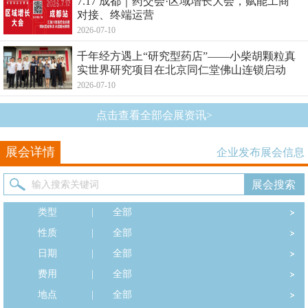
7.17 成都｜药交会·区域增长大会，赋能工商
对接、终端运营
2026-07-10
千年经方遇上“研究型药店”——小柴胡颗粒真
实世界研究项目在北京同仁堂佛山连锁启动
2026-07-10
点击查看全部会展资讯>
展会详情
企业发布展会信息
类型
|
全部
性质
|
全部
日期
|
全部
费用
|
全部
地点
|
全部