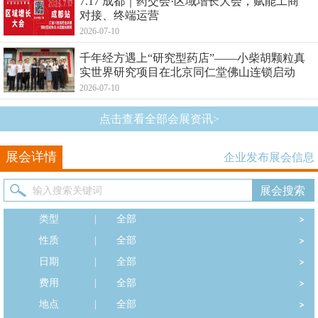
7.17 成都｜药交会·区域增长大会，赋能工商
对接、终端运营
2026-07-10
千年经方遇上“研究型药店”——小柴胡颗粒真
实世界研究项目在北京同仁堂佛山连锁启动
2026-07-10
点击查看全部会展资讯>
展会详情
企业发布展会信息
类型
|
全部
性质
|
全部
日期
|
全部
费用
|
全部
地点
|
全部