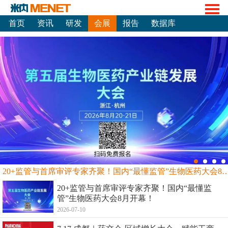
首页
资讯
研发
会展
报告
数据库
20+监管与首席审评专家齐聚！国内“最懂监管”生物
20+监管与首席审评专家齐聚！国内“最懂监
管”生物医药大会8月开幕！
2026-07-10