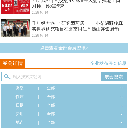
7.17 成都｜药交会·区域增长大会，赋能工商
对接、终端运营
2026-07-10
千年经方遇上“研究型药店”——小柴胡颗粒真
实世界研究项目在北京同仁堂佛山连锁启动
2026-07-10
点击查看全部会展资讯>
展会详情
企业发布展会信息
类型
|
全部
性质
|
全部
日期
|
全部
费用
|
全部
地点
|
全部