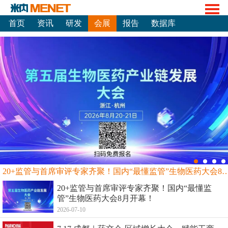
首页
资讯
研发
会展
报告
数据库
20+监管与首席审评专家齐聚！国内“最懂监管”生物
20+监管与首席审评专家齐聚！国内“最懂监
管”生物医药大会8月开幕！
2026-07-10