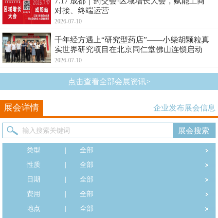
7.17 成都｜药交会·区域增长大会，赋能工商
对接、终端运营
2026-07-10
千年经方遇上“研究型药店”——小柴胡颗粒真
实世界研究项目在北京同仁堂佛山连锁启动
2026-07-10
点击查看全部会展资讯>
展会详情
企业发布展会信息
类型
|
全部
性质
|
全部
日期
|
全部
费用
|
全部
地点
|
全部