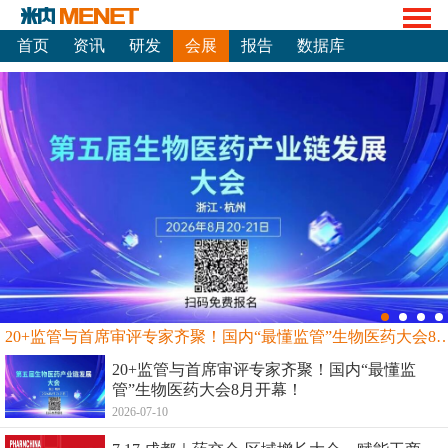
首页
资讯
研发
会展
报告
数据库
20+监管与首席审评专家齐聚！国内“最懂监管”生物
20+监管与首席审评专家齐聚！国内“最懂监
管”生物医药大会8月开幕！
2026-07-10