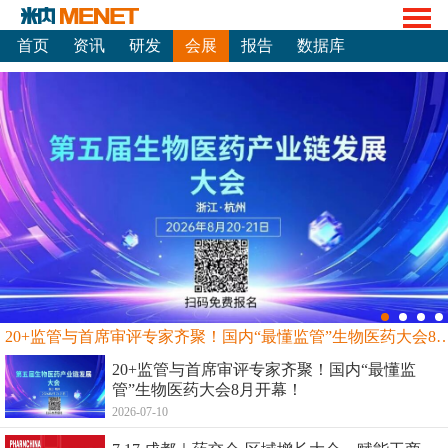
首页
资讯
研发
会展
报告
数据库
20+监管与首席审评专家齐聚！国内“最懂监管”生物
20+监管与首席审评专家齐聚！国内“最懂监
管”生物医药大会8月开幕！
2026-07-10