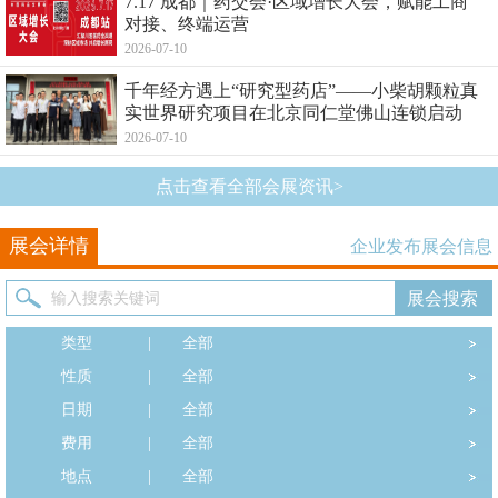
7.17 成都｜药交会·区域增长大会，赋能工商
对接、终端运营
2026-07-10
千年经方遇上“研究型药店”——小柴胡颗粒真
实世界研究项目在北京同仁堂佛山连锁启动
2026-07-10
点击查看全部会展资讯>
展会详情
企业发布展会信息
类型
|
全部
性质
|
全部
日期
|
全部
费用
|
全部
地点
|
全部