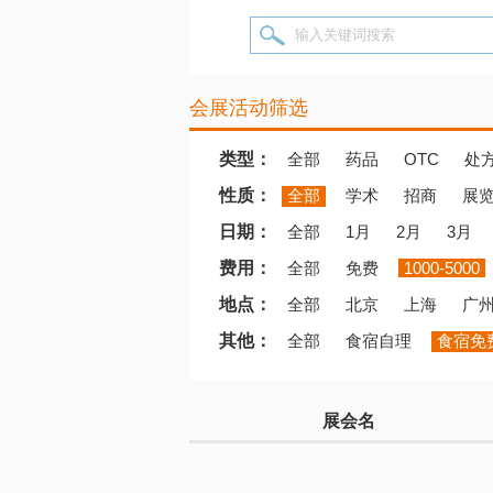
输入关键词搜索
会展活动筛选
类型：
全部
药品
OTC
处
性质：
全部
学术
招商
展
日期：
全部
1月
2月
3月
费用：
全部
免费
1000-5000
地点：
全部
北京
上海
广
其他：
全部
食宿自理
食宿免
展会名