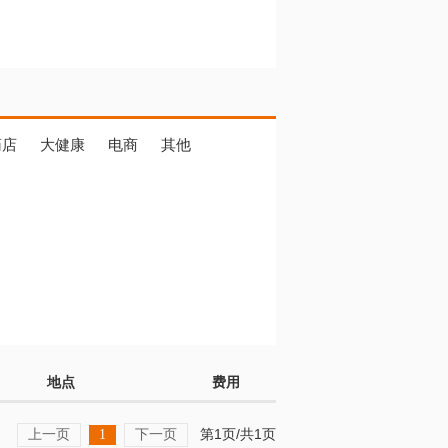
药店
大健康
电商
其他
地点
费用
上一页
下一页
第1页/共1页
1