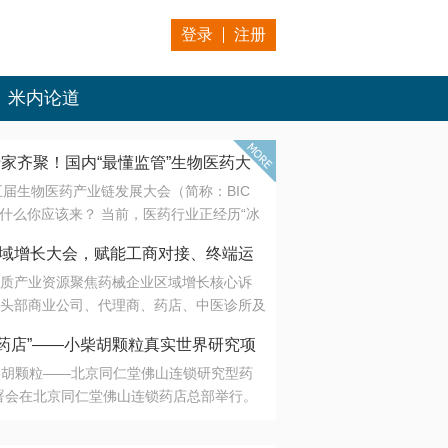
登录
注册
米内论道
专家齐聚！国内“最懂监管”生物医药大
第五届生物医药产业链发展大会（简称：BIC
 为什么你应该来？ 当前，医药行业正经历“冰
是AI制药从概念验证走向深度落地，数据与算
会·区域增长大会，赋能工商对接、终端运
另一端是创新药“最后一公里”的支付与入院
质产业资源聚焦药械企业区域增长核心诉
生态。 同质化“内卷”已无出路，全产业链协
头部商业公司、代理商、药店、中医诊所及
局关键。 本届大会以 “重构生态，定义未
接平台助力企业高效拓展终端网络，抢占区
容——从监管政策的前沿洞察，到AI制药的
药店”——小柴胡颗粒真实世界研究项
战略布局
复杂药物制剂、CGT、多肽与小核酸的技
小柴胡颗粒——北京同仁堂佛山连锁研究型药
性智造。 我们致力于打破壁垒，让“实验
连锁启动
署会在北京同仁堂佛山连锁药店总部举行。
端”与“支付端”深度对话，更让监管、产业、资
区域增长大会，赋能工商对接、终端运营
在广东落地的又一重要布局，标志着全国首
形成共识。
项目正式进入佛山市场。