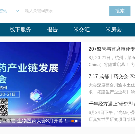
资讯
输入关键词搜索
线下服务
报告
米交汇
米房会
20+监管与首席审评
8月20-21日，杭州，
会8月开幕！
China）将隆重启幕！
与火”的淬炼—— 一端
7.17 成都｜药交
法正重新定义研发效率；
大会深度整合川渝本土优
难题，呼唤更成熟的产业
营
求，搭建生产企业与川渝
同与出海能力建设才是破
三终端渠道的精准高效对
来”为主题，内容全面扩
千年经方遇上“研究型
域增量份额夯实西南市场
算力突围；从中药创新、
6月24日下午，“光华
术攻坚，到CDMO的柔
目在北京同仁堂佛山
店真实世界研究项目”部
●
●
室”与“生产线”、“研发
最懂监管”生物医药大会8月开幕！
7.17 成都｜药交会·
这是继广州之后，该项目
本、临床在同一张桌子上
个OTC药品研究型药店