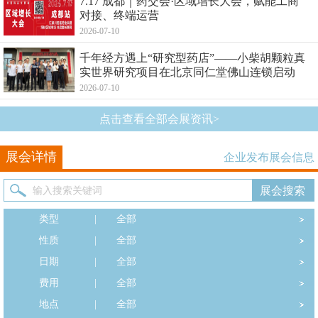
7.17 成都｜药交会·区域增长大会，赋能工商
对接、终端运营
2026-07-10
千年经方遇上“研究型药店”——小柴胡颗粒真
实世界研究项目在北京同仁堂佛山连锁启动
2026-07-10
点击查看全部会展资讯>
展会详情
企业发布展会信息
类型
|
全部
性质
|
全部
日期
|
全部
费用
|
全部
地点
|
全部