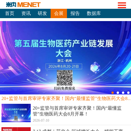
首页
资讯
研发
会展
报告
数据库
20+监管与首席审评专家齐聚！国内“最懂监管”生物
20+监管与首席审评专家齐聚！国内“最懂监
管”生物医药大会8月开幕！
2026-07-10