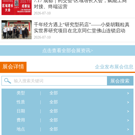
7.17 成都｜药交会·区域增长大会，赋能工商
对接、终端运营
2026-07-10
千年经方遇上“研究型药店”——小柴胡颗粒真
实世界研究项目在北京同仁堂佛山连锁启动
2026-07-10
点击查看全部会展资讯>
展会详情
企业发布展会信息
类型
|
全部
性质
|
全部
日期
|
全部
费用
|
全部
地点
|
全部