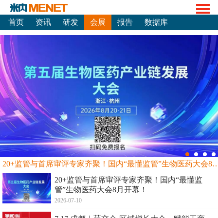
首页
资讯
研发
会展
报告
数据库
20+监管与首席审评专家齐聚！国内“最懂监管”生物
20+监管与首席审评专家齐聚！国内“最懂监
管”生物医药大会8月开幕！
2026-07-10