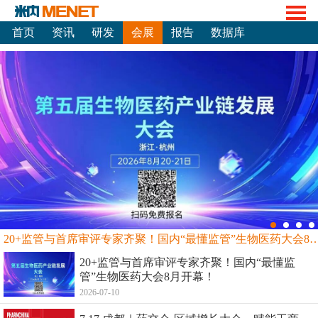
首页
资讯
研发
会展
报告
数据库
20+监管与首席审评专家齐聚！国内“最懂监管”生物
20+监管与首席审评专家齐聚！国内“最懂监
管”生物医药大会8月开幕！
2026-07-10