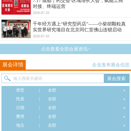
7.17 成都｜药交会·区域增长大会，赋能工商
对接、终端运营
2026-07-10
千年经方遇上“研究型药店”——小柴胡颗粒真
实世界研究项目在北京同仁堂佛山连锁启动
2026-07-10
点击查看全部会展资讯>
展会详情
企业发布展会信息
类型
|
全部
性质
|
全部
日期
|
全部
费用
|
全部
地点
|
全部