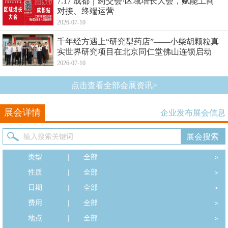
7.17 成都｜药交会·区域增长大会，赋能工商
对接、终端运营
2026-07-10
千年经方遇上“研究型药店”——小柴胡颗粒真
实世界研究项目在北京同仁堂佛山连锁启动
2026-07-10
点击查看全部会展资讯>
展会详情
企业发布展会信息
类型
|
全部
性质
|
全部
日期
|
全部
费用
|
全部
地点
|
全部