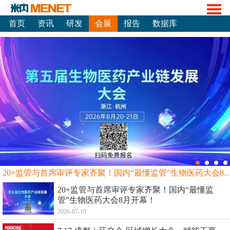
首页
资讯
研发
会展
报告
数据库
20+监管与首席审评专家齐聚！国内“最懂监管”生物
20+监管与首席审评专家齐聚！国内“最懂监
管”生物医药大会8月开幕！
2026-07-10