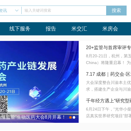
资讯
输入关键词搜索
线下服务
报告
米交汇
米房会
20+监管与首席审评
8月20-21日，杭州，
会8月开幕！
China）将隆重启幕！
与火”的淬炼—— 一端
7.17 成都｜药交
法正重新定义研发效率；
大会深度整合川渝本土优
难题，呼唤更成熟的产业
营
求，搭建生产企业与川渝
同与出海能力建设才是破
三终端渠道的精准高效对
来”为主题，内容全面扩
千年经方遇上“研究型
域增量份额夯实西南市场
算力突围；从中药创新、
6月24日下午，“光华
术攻坚，到CDMO的柔
目在北京同仁堂佛山
店真实世界研究项目”部
●
●
室”与“生产线”、“研发
最懂监管”生物医药大会8月开幕！
7.17 成都｜药交会·
这是继广州之后，该项目
本、临床在同一张桌子上
个OTC药品研究型药店