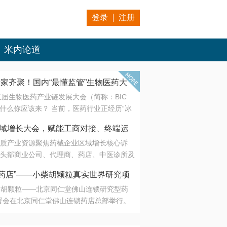
登录
注册
米内论道
专家齐聚！国内“最懂监管”生物医药大
第五届生物医药产业链发展大会（简称：BIC
 为什么你应该来？ 当前，医药行业正经历“冰
是AI制药从概念验证走向深度落地，数据与算
会·区域增长大会，赋能工商对接、终端运
另一端是创新药“最后一公里”的支付与入院
质产业资源聚焦药械企业区域增长核心诉
生态。 同质化“内卷”已无出路，全产业链协
头部商业公司、代理商、药店、中医诊所及
局关键。 本届大会以 “重构生态，定义未
接平台助力企业高效拓展终端网络，抢占区
容——从监管政策的前沿洞察，到AI制药的
药店”——小柴胡颗粒真实世界研究项
战略布局
复杂药物制剂、CGT、多肽与小核酸的技
小柴胡颗粒——北京同仁堂佛山连锁研究型药
性智造。 我们致力于打破壁垒，让“实验
连锁启动
署会在北京同仁堂佛山连锁药店总部举行。
端”与“支付端”深度对话，更让监管、产业、资
区域增长大会，赋能工商对接、终端运营
在广东落地的又一重要布局，标志着全国首
形成共识。
项目正式进入佛山市场。