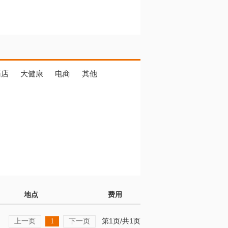
药店
大健康
电商
其他
地点
费用
上一页
下一页
第1页/共1页
1