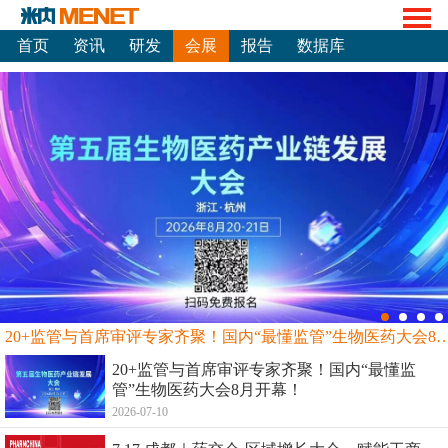
首页
资讯
研发
会展
报告
数据库
20+监管与首席审评专家齐聚！国内“最懂监管”生物
20+监管与首席审评专家齐聚！国内“最懂监
管”生物医药大会8月开幕！
2026-07-10