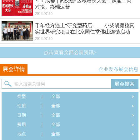
7.17 成都｜药交会·区域增长大会，赋能工商
对接、终端运营
2026-07-10
千年经方遇上“研究型药店”——小柴胡颗粒真
实世界研究项目在北京同仁堂佛山连锁启动
2026-07-10
点击查看全部会展资讯>
展会详情
企业发布展会信息
类型
|
全部
性质
|
全部
日期
|
全部
费用
|
全部
地点
|
全部