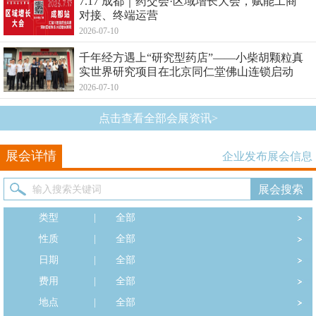
7.17 成都｜药交会·区域增长大会，赋能工商
对接、终端运营
2026-07-10
千年经方遇上“研究型药店”——小柴胡颗粒真
实世界研究项目在北京同仁堂佛山连锁启动
2026-07-10
点击查看全部会展资讯>
展会详情
企业发布展会信息
类型
|
全部
性质
|
全部
日期
|
全部
费用
|
全部
地点
|
全部