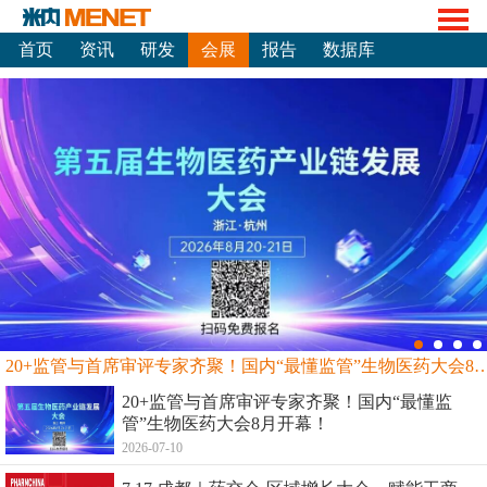
首页
资讯
研发
会展
报告
数据库
20+监管与首席审评专家齐聚！国内“最懂监管”生物
20+监管与首席审评专家齐聚！国内“最懂监
管”生物医药大会8月开幕！
2026-07-10