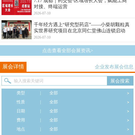
7.17 成都｜药交会·区域增长大会，赋能工商
对接、终端运营
2026-07-10
千年经方遇上“研究型药店”——小柴胡颗粒真
实世界研究项目在北京同仁堂佛山连锁启动
2026-07-10
点击查看全部会展资讯>
展会详情
企业发布展会信息
类型
|
全部
性质
|
全部
日期
|
全部
费用
|
全部
地点
|
全部