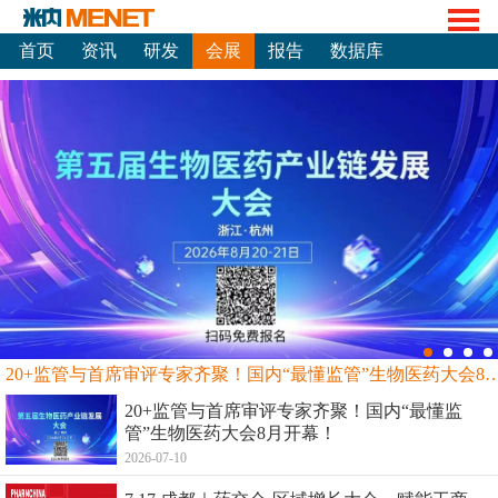
首页
资讯
研发
会展
报告
数据库
20+监管与首席审评专家齐聚！国内“最懂监管”生物
20+监管与首席审评专家齐聚！国内“最懂监
管”生物医药大会8月开幕！
2026-07-10