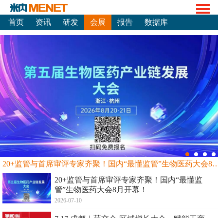
首页
资讯
研发
会展
报告
数据库
20+监管与首席审评专家齐聚！国内“最懂监管”生物
20+监管与首席审评专家齐聚！国内“最懂监
管”生物医药大会8月开幕！
2026-07-10