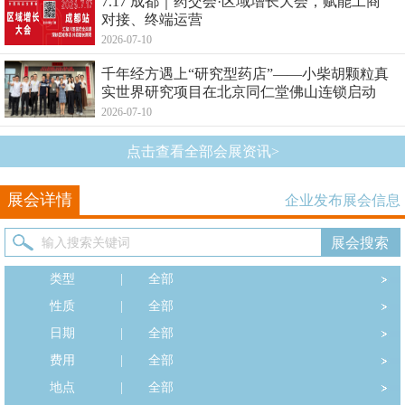
7.17 成都｜药交会·区域增长大会，赋能工商
对接、终端运营
2026-07-10
千年经方遇上“研究型药店”——小柴胡颗粒真
实世界研究项目在北京同仁堂佛山连锁启动
2026-07-10
点击查看全部会展资讯>
展会详情
企业发布展会信息
类型
|
全部
性质
|
全部
日期
|
全部
费用
|
全部
地点
|
全部