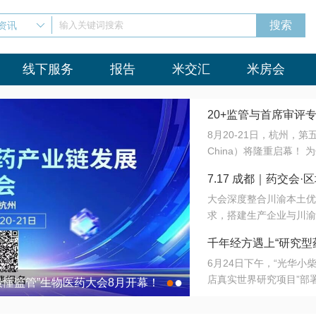
资讯
输入关键词搜索
线下服务
报告
米交汇
米房会
20+监管与首席审评
8月20-21日，杭州，
会8月开幕！
China）将隆重启幕！
与火”的淬炼—— 一端
7.17 成都｜药交
法正重新定义研发效率；
大会深度整合川渝本土优
难题，呼唤更成熟的产业
营
求，搭建生产企业与川渝
同与出海能力建设才是破
三终端渠道的精准高效对
来”为主题，内容全面扩
千年经方遇上“研究型
域增量份额夯实西南市场
算力突围；从中药创新、
6月24日下午，“光华
术攻坚，到CDMO的柔
目在北京同仁堂佛山
店真实世界研究项目”部
●
●
室”与“生产线”、“研发
最懂监管”生物医药大会8月开幕！
7.17 成都｜药交会·
这是继广州之后，该项目
本、临床在同一张桌子上
个OTC药品研究型药店