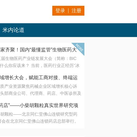
登录
注册
米内论道
专家齐聚！国内“最懂监管”生物医药大
第五届生物医药产业链发展大会（简称：BIC
 为什么你应该来？ 当前，医药行业正经历“冰
是AI制药从概念验证走向深度落地，数据与算
会·区域增长大会，赋能工商对接、终端运
另一端是创新药“最后一公里”的支付与入院
质产业资源聚焦药械企业区域增长核心诉
生态。 同质化“内卷”已无出路，全产业链协
头部商业公司、代理商、药店、中医诊所及
局关键。 本届大会以 “重构生态，定义未
接平台助力企业高效拓展终端网络，抢占区
容——从监管政策的前沿洞察，到AI制药的
药店”——小柴胡颗粒真实世界研究项
战略布局
复杂药物制剂、CGT、多肽与小核酸的技
小柴胡颗粒——北京同仁堂佛山连锁研究型药
性智造。 我们致力于打破壁垒，让“实验
连锁启动
署会在北京同仁堂佛山连锁药店总部举行。
端”与“支付端”深度对话，更让监管、产业、资
区域增长大会，赋能工商对接、终端运营
在广东落地的又一重要布局，标志着全国首
形成共识。
项目正式进入佛山市场。