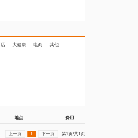
药店
大健康
电商
其他
地点
费用
上一页
下一页
第1页/共1页
1