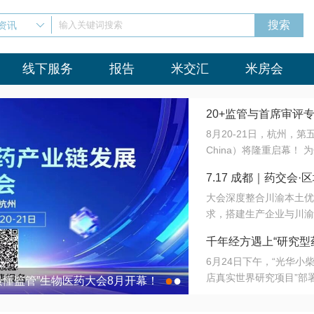
资讯
输入关键词搜索
线下服务
报告
米交汇
米房会
20+监管与首席审评
8月20-21日，杭州，
会8月开幕！
China）将隆重启幕！
与火”的淬炼—— 一端
7.17 成都｜药交
法正重新定义研发效率；
大会深度整合川渝本土优
难题，呼唤更成熟的产业
营
求，搭建生产企业与川渝
同与出海能力建设才是破
三终端渠道的精准高效对
来”为主题，内容全面扩
千年经方遇上“研究型
域增量份额夯实西南市场
算力突围；从中药创新、
6月24日下午，“光华
术攻坚，到CDMO的柔
目在北京同仁堂佛山
店真实世界研究项目”部
●
●
室”与“生产线”、“研发
最懂监管”生物医药大会8月开幕！
7.17 成都｜药交会·
这是继广州之后，该项目
本、临床在同一张桌子上
个OTC药品研究型药店