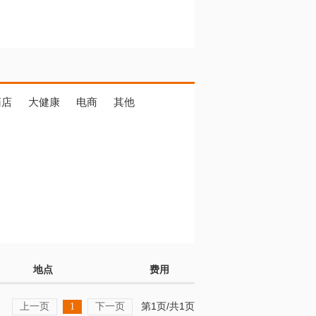
药店
大健康
电商
其他
地点
费用
上一页
下一页
第1页/共1页
1