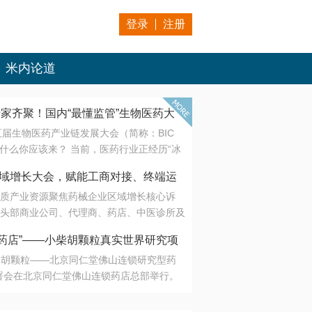
登录
注册
米内论道
专家齐聚！国内“最懂监管”生物医药大
第五届生物医药产业链发展大会（简称：BIC
 为什么你应该来？ 当前，医药行业正经历“冰
是AI制药从概念验证走向深度落地，数据与算
会·区域增长大会，赋能工商对接、终端运
另一端是创新药“最后一公里”的支付与入院
质产业资源聚焦药械企业区域增长核心诉
生态。 同质化“内卷”已无出路，全产业链协
头部商业公司、代理商、药店、中医诊所及
局关键。 本届大会以 “重构生态，定义未
接平台助力企业高效拓展终端网络，抢占区
容——从监管政策的前沿洞察，到AI制药的
药店”——小柴胡颗粒真实世界研究项
战略布局
复杂药物制剂、CGT、多肽与小核酸的技
小柴胡颗粒——北京同仁堂佛山连锁研究型药
性智造。 我们致力于打破壁垒，让“实验
连锁启动
署会在北京同仁堂佛山连锁药店总部举行。
端”与“支付端”深度对话，更让监管、产业、资
区域增长大会，赋能工商对接、终端运营
在广东落地的又一重要布局，标志着全国首
形成共识。
项目正式进入佛山市场。