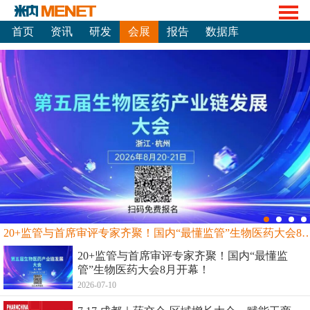
首页
资讯
研发
会展
报告
数据库
20+监管与首席审评专家齐聚！国内“最懂监管”生物
20+监管与首席审评专家齐聚！国内“最懂监
管”生物医药大会8月开幕！
2026-07-10