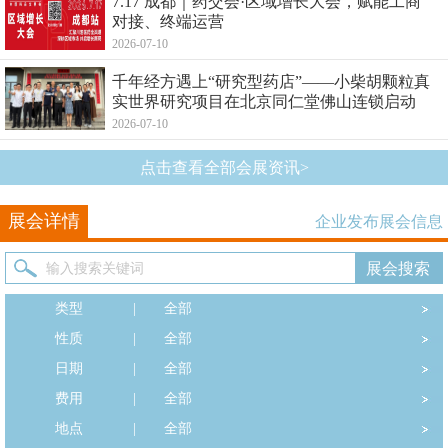
7.17 成都｜药交会·区域增长大会，赋能工商
对接、终端运营
2026-07-10
千年经方遇上“研究型药店”——小柴胡颗粒真
实世界研究项目在北京同仁堂佛山连锁启动
2026-07-10
点击查看全部会展资讯>
展会详情
企业发布展会信息
类型
|
全部
性质
|
全部
日期
|
全部
费用
|
全部
地点
|
全部