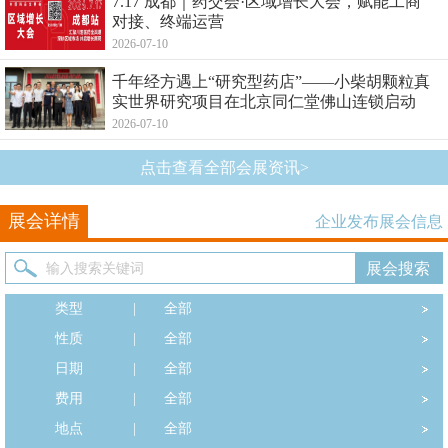
7.17 成都｜药交会·区域增长大会，赋能工商
对接、终端运营
2026-07-10
千年经方遇上“研究型药店”——小柴胡颗粒真
实世界研究项目在北京同仁堂佛山连锁启动
2026-07-10
点击查看全部会展资讯>
展会详情
企业发布展会信息
类型
|
全部
性质
|
全部
日期
|
全部
费用
|
全部
地点
|
全部