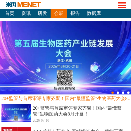
首页
资讯
研发
会展
报告
数据库
20+监管与首席审评专家齐聚！国内“最懂监管”生物
20+监管与首席审评专家齐聚！国内“最懂监
管”生物医药大会8月开幕！
2026-07-10