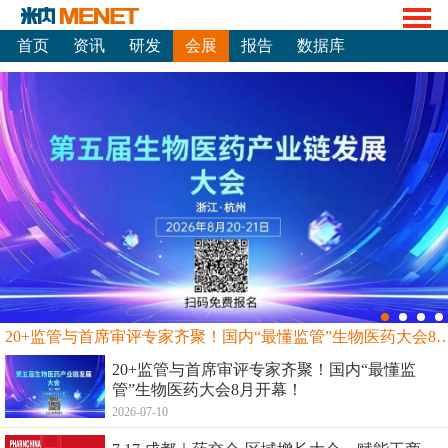
首页
资讯
研发
会展
报告
数据库
20+监管与首席审评专家齐聚！国内“最懂监管”生物
20+监管与首席审评专家齐聚！国内“最懂监
管”生物医药大会8月开幕！
2026-07-10