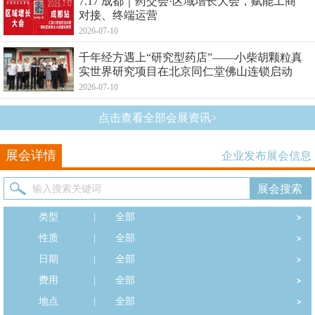
7.17 成都｜药交会·区域增长大会，赋能工商
对接、终端运营
2026-07-10
千年经方遇上“研究型药店”——小柴胡颗粒真
实世界研究项目在北京同仁堂佛山连锁启动
2026-07-10
点击查看全部会展资讯>
展会详情
企业发布展会信息
类型
|
全部
性质
|
全部
日期
|
全部
费用
|
全部
地点
|
全部